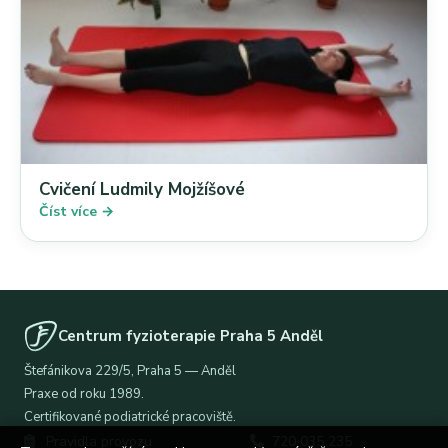
Cvičení Ludmily Mojžíšové
Číst více →
Centrum fyzioterapie Praha 5 Anděl
Štefánikova 229/5, Praha 5 — Anděl
Praxe od roku 1989.
Certifikované podiatrické pracoviště.
Pravidla provozu
720 035 235