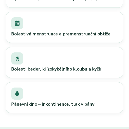
Bolestivá menstruace a premenstruační obtíže
Bolesti beder, křížokykélního kloubu a kyčlí
Pánevní dno – inkontinence, tlak v pánvi