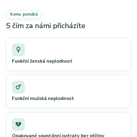
Komu pomáhá
S čím za námi přicházíte
Funkční ženská neplodnost
Funkční mužská neplodnost
Opakované spontánní potraty bez příčiny