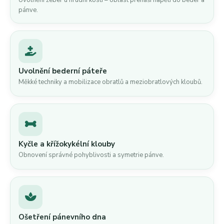
Uvolnění žeber u hrudní kosti – oblast přenáší napětí do beder a
pánve.
Uvolnění bederní páteře
Měkké techniky a mobilizace obratlů a meziobratlových kloubů.
Kyčle a křížokykélní klouby
Obnovení správné pohyblivosti a symetrie pánve.
Ošetření pánevního dna